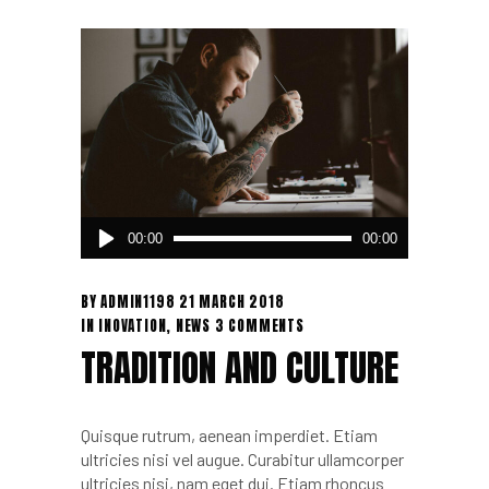
Audio
00:00
00:00
Player
BY
ADMIN1198
21 MARCH 2018
IN
INOVATION
,
NEWS
3 COMMENTS
TRADITION AND CULTURE
Quisque rutrum, aenean imperdiet. Etiam
ultricies nisi vel augue. Curabitur ullamcorper
ultricies nisi, nam eget dui. Etiam rhoncus