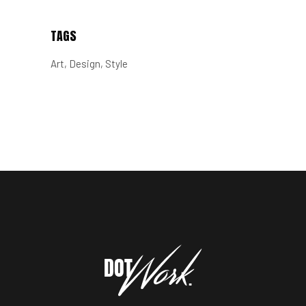
TAGS
Art
Design
Style