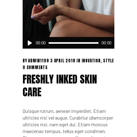
Audio
00:00
00:00
Player
BY
ADMIN1198
3 APRIL 2018
IN
INOVATION
,
STYLE
0 COMMENTS
FRESHLY INKED SKIN
CARE
Quisque rutrum, aenean imperdiet. Etiam
ultricies nisi vel augue. Curabitur ullamcorper
ultricies nisi, nam eget dui. Etiam rhoncus
maecenas tempus, tellus eget condimen.