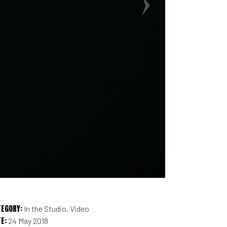
TEGORY:
In the Studio
Video
E:
24 May 2018