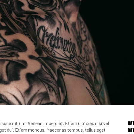
CA
uisque rutrum. Aenean imperdiet. Etiam ultricies nisi vel
DAT
 eget dui. Etiam rhoncus. Maecenas tempus, tellus eget